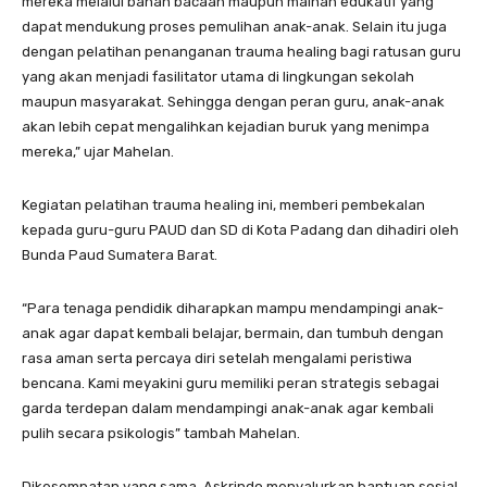
mereka melalui bahan bacaan maupun mainan edukatif yang
dapat mendukung proses pemulihan anak-anak. Selain itu juga
dengan pelatihan penanganan trauma healing bagi ratusan guru
yang akan menjadi fasilitator utama di lingkungan sekolah
maupun masyarakat. Sehingga dengan peran guru, anak-anak
akan lebih cepat mengalihkan kejadian buruk yang menimpa
mereka,” ujar Mahelan.
Kegiatan pelatihan trauma healing ini, memberi pembekalan
kepada guru-guru PAUD dan SD di Kota Padang dan dihadiri oleh
Bunda Paud Sumatera Barat.
“Para tenaga pendidik diharapkan mampu mendampingi anak-
anak agar dapat kembali belajar, bermain, dan tumbuh dengan
rasa aman serta percaya diri setelah mengalami peristiwa
bencana. Kami meyakini guru memiliki peran strategis sebagai
garda terdepan dalam mendampingi anak-anak agar kembali
pulih secara psikologis” tambah Mahelan.
Dikesempatan yang sama, Askrindo menyalurkan bantuan sosial