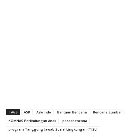
TAGS
ASK
Askrindo
Bantuan Bencana
Bencana Sumbar
KOMNAS Perlindungan Anak
pascabencana
program Tanggung Jawab Sosial Lingkungan (TJSL)