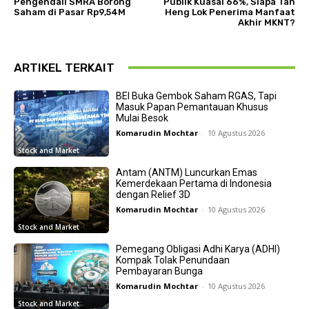
Pengendali SMRA Borong
Publik Kuasai 66%, Siapa Tan
Saham di Pasar Rp9,54M
Heng Lok Penerima Manfaat
Akhir MKNT?
ARTIKEL TERKAIT
BEI Buka Gembok Saham RGAS, Tapi
Masuk Papan Pemantauan Khusus
Mulai Besok
Komarudin Mochtar
-
10 Agustus 2026
Stock and Market
Antam (ANTM) Luncurkan Emas
Kemerdekaan Pertama di Indonesia
dengan Relief 3D
Komarudin Mochtar
-
10 Agustus 2026
Stock and Market
Pemegang Obligasi Adhi Karya (ADHI)
Kompak Tolak Penundaan
Pembayaran Bunga
Komarudin Mochtar
-
10 Agustus 2026
Stock and Market