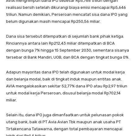
AVIA menghimpun dana IPO sebesar Rp5,766 triliun dengan
realisasi bersih setelah dikurangi biaya emisi mencapai Rp5,646
triliun. Namun demikian, Perseroan mencatat sisa dana IPO yang
belum digunakan masih mencapai Rp250,56 miliar.
Dana sisa tersebut ditempatkan di sejumlah bank pihak ketiga.
Rinciannya antara lain Rp212,43 miliar ditempatkan di BCA
dengan bunga 7% hingga 15 September 2030, sementara sisanya
tersebar di Bank Mandiri, UOB, dan BCA dengan tingkat bunga 0%.
Adapun mayoritas dana IPO telah digunakan untuk modal kerja
dan belanja modal, baik di tingkat induk maupun entitas anak.
AVIA mengalokasikan sekitar 52,77% dana IPO atau Rp2,97 triliun
untuk modal kerja Perseroan, disusul belanja modal Rp702,14
miliar.
Selain itu, dana IPO juga dimanfaatkan untuk pelunasan pokok
utang bank, baik di PT Avia Avian Tbk maupun anak usaha PT
Tirtakencana Tatawarna, dengan total pembayaran mencapai
lebih dari Rp1,4 triliun.