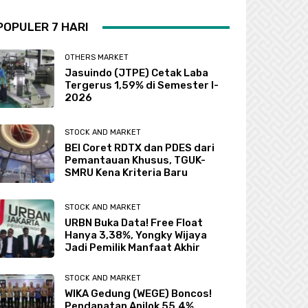
POPULER 7 HARI
OTHERS MARKET
Jasuindo (JTPE) Cetak Laba
Tergerus 1,59% di Semester I-
2026
STOCK AND MARKET
BEI Coret RDTX dan PDES dari
Pemantauan Khusus, TGUK-
SMRU Kena Kriteria Baru
STOCK AND MARKET
URBN Buka Data! Free Float
Hanya 3,38%, Yongky Wijaya
Jadi Pemilik Manfaat Akhir
STOCK AND MARKET
WIKA Gedung (WEGE) Boncos!
Pendapatan Anjlok 55,4%,