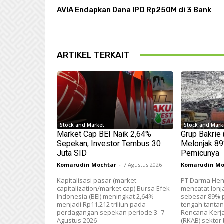
AVIA Endapkan Dana IPO Rp250M di 3 Bank
ARTIKEL TERKAIT
Stock and Market
Stock and Mark
Market Cap BEI Naik 2,64%
Grup Bakrie
Sepekan, Investor Tembus 30
Melonjak 89%
Juta SID
Pemicunya
Komarudin Mochtar
-
7 Agustus 2026
Komarudin Mo
Kapitalisasi pasar (market
PT Darma Hen
capitalization/market cap) Bursa Efek
mencatat lonj
Indonesia (BEI) meningkat 2,64%
sebesar 89% p
menjadi Rp11.212 triliun pada
tengah tanta
perdagangan sepekan periode 3–7
Rencana Kerj
Agustus 2026
(RKAB) sektor 