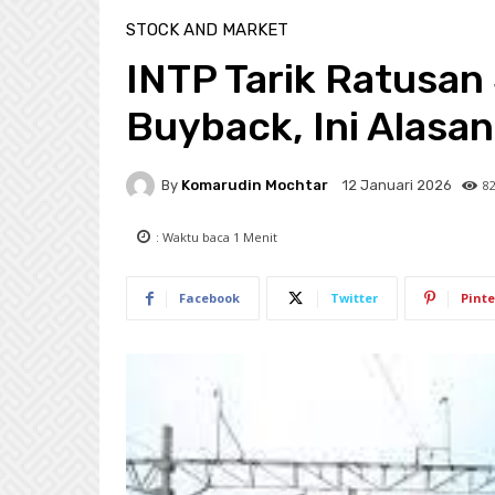
STOCK AND MARKET
INTP Tarik Ratusan
Buyback, Ini Alasa
By
Komarudin Mochtar
8
12 Januari 2026
: Waktu baca
1
Menit
Facebook
Twitter
Pinte