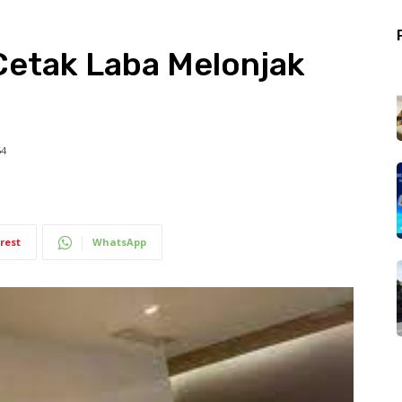
Cetak Laba Melonjak
54
rest
WhatsApp