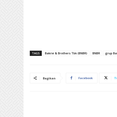
TAGS
Bakrie & Brothers Tbk (BNBR)
BNBR
grup Ba
Facebook
T
Bagikan