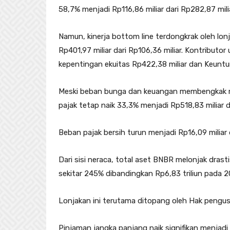
58,7% menjadi Rp116,86 miliar dari Rp282,87 milia
Namun, kinerja bottom line terdongkrak oleh lon
Rp401,97 miliar dari Rp106,36 miliar. Kontribut
kepentingan ekuitas Rp422,38 miliar dan Keuntu
Meski beban bunga dan keuangan membengkak menj
pajak tetap naik 33,3% menjadi Rp518,83 miliar da
Beban pajak bersih turun menjadi Rp16,09 miliar d
Dari sisi neraca, total aset BNBR melonjak dras
sekitar 245% dibandingkan Rp6,83 triliun pada 2
Lonjakan ini terutama ditopang oleh Hak pengusah
Pinjaman jangka panjang naik signifikan menjadi R