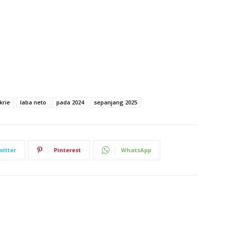
krie
laba neto
pada 2024
sepanjang 2025
witter
Pinterest
WhatsApp