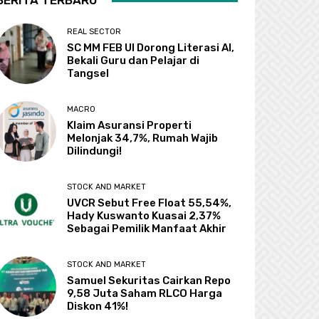
BERITA TERBARU
REAL SECTOR
SC MM FEB UI Dorong Literasi AI,
Bekali Guru dan Pelajar di
Tangsel
MACRO
Klaim Asuransi Properti
Melonjak 34,7%, Rumah Wajib
Dilindungi!
STOCK AND MARKET
UVCR Sebut Free Float 55,54%,
Hady Kuswanto Kuasai 2,37%
Sebagai Pemilik Manfaat Akhir
STOCK AND MARKET
Samuel Sekuritas Cairkan Repo
9,58 Juta Saham RLCO Harga
Diskon 41%!