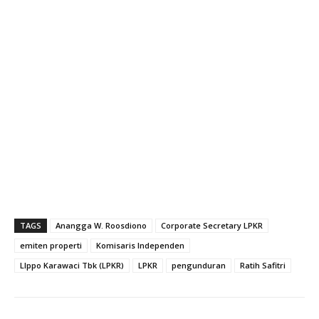
TAGS
Anangga W. Roosdiono
Corporate Secretary LPKR
emiten properti
Komisaris Independen
LIppo Karawaci Tbk (LPKR)
LPKR
pengunduran
Ratih Safitri