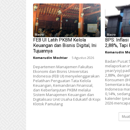
Macro
Macro
FEB UI Latih PKBM Kelola
BPS: Inflas
Keuangan dan Bisnis Digital, Ini
2,88%, Tapi 
Tujuannya
Komarudin Mo
Komarudin Mochtar
-
5 Agustus 2026
Badan Pusat St
melaporkan in
Departemen Manajemen Fakultas
year/yoy) pad
Ekonomi dan Bisnis Universitas
2,88%, dengan
Indonesia (FEB UI) menyelenggarakan
Konsumen (IHK
Pelatihan Penguatan Tata Kelola
Sementara itu
Keuangan, Kemandirian Finansial,
Indonesia mas
dan Keberlanjutan PKBM melalui
0,14%, sedang
Sistem Manajemen Keuangan dan
kalender (year
Digitalisasi Unit Usaha Edukatif di Kopi
2026 mencapai
Klotok Pamulang
Muat