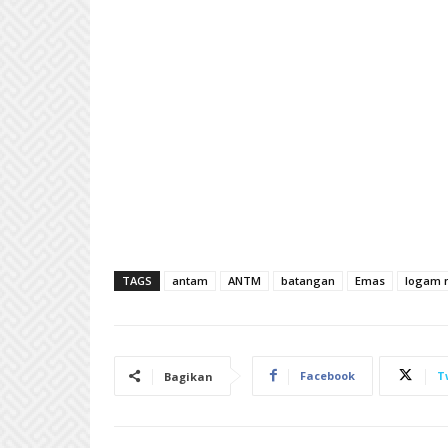
TAGS
antam
ANTM
batangan
Emas
logam 
Facebook
T
Bagikan