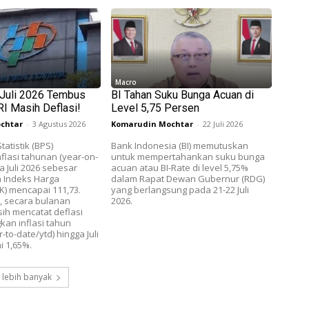
Macro
i Juli 2026 Tembus
BI Tahan Suku Bunga Acuan di
RI Masih Deflasi!
Level 5,75 Persen
chtar
-
3 Agustus 2026
Komarudin Mochtar
-
22 Juli 2026
atistik (BPS)
Bank Indonesia (BI) memutuskan
flasi tahunan (year-on-
untuk mempertahankan suku bunga
a Juli 2026 sebesar
acuan atau BI-Rate di level 5,75%
 Indeks Harga
dalam Rapat Dewan Gubernur (RDG)
) mencapai 111,73.
yang berlangsung pada 21-22 Juli
, secara bulanan
2026.
ih mencatat deflasi
kan inflasi tahun
-to-date/ytd) hingga Juli
 1,65%.
 lebih banyak