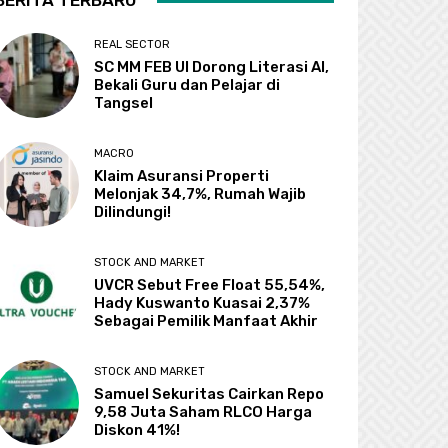
BERITA TERBARU
REAL SECTOR
SC MM FEB UI Dorong Literasi AI,
Bekali Guru dan Pelajar di
Tangsel
MACRO
Klaim Asuransi Properti
Melonjak 34,7%, Rumah Wajib
Dilindungi!
STOCK AND MARKET
UVCR Sebut Free Float 55,54%,
Hady Kuswanto Kuasai 2,37%
Sebagai Pemilik Manfaat Akhir
STOCK AND MARKET
Samuel Sekuritas Cairkan Repo
9,58 Juta Saham RLCO Harga
Diskon 41%!