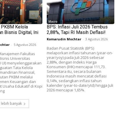
Macro
h PKBM Kelola
BPS: Inflasi Juli 2026 Tembus
 Bisnis Digital, Ini
2,88%, Tapi RI Masih Deflasi!
Komarudin Mochtar
-
3 Agustus 2026
chtar
-
5 Agustus 2026
Badan Pusat Statistik (BPS)
melaporkan inflasi tahunan (year-on-
anajemen Fakultas
year/yoy) pada Juli 2026 sebesar
isnis Universitas
2,88%, dengan Indeks Harga
B UI) menyelenggarakan
Konsumen (IHK) mencapai 111,73.
guatan Tata Kelola
Sementara itu, secara bulanan
andirian Finansial,
Indonesia masih mencatat deflasi
utan PKBM melalui
0,14%, sedangkan inflasi tahun
jemen Keuangan dan
kalender (year-to-date/ytd) hingga Juli
nit Usaha Edukatif di Kopi
2026 mencapai 1,65%.
ang
 lebih banyak