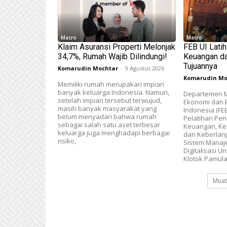
Macro
Macro
Klaim Asuransi Properti Melonjak
FEB UI Lati
34,7%, Rumah Wajib Dilindungi!
Keuangan dan
Tujuannya
Komarudin Mochtar
-
9 Agustus 2026
Komarudin Mo
Memiliki rumah merupakan impian
banyak keluarga Indonesia. Namun,
Departemen M
setelah impian tersebut terwujud,
Ekonomi dan B
masih banyak masyarakat yang
Indonesia (FE
belum menyadari bahwa rumah
Pelatihan Pen
sebagai salah satu aset terbesar
Keuangan, Kem
keluarga juga menghadapi berbagai
dan Keberlanj
risiko,
Sistem Mana
Digitalisasi U
Klotok Pamul
Muat