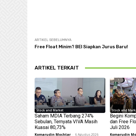
ARTIKEL SEBELUMNYA
Free Float Minim? BEI Siapkan Jurus Baru!
ARTIKEL TERKAIT
Stock and Market
Stock and Mark
Saham MDIA Terbang 274%
Begini Komp
Sebulan, Ternyata VIVA Masih
dan Free Fl
Kuasai 80,73%
Juli 2026
Komarudin Mochtar
-
6 Agustus 2026
Komarudin Mo