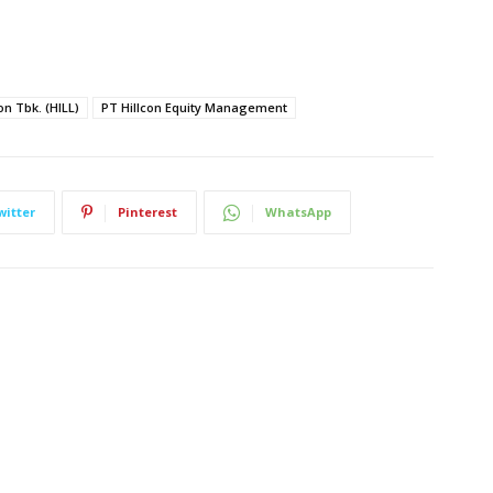
on Tbk. (HILL)
PT Hillcon Equity Management
witter
Pinterest
WhatsApp