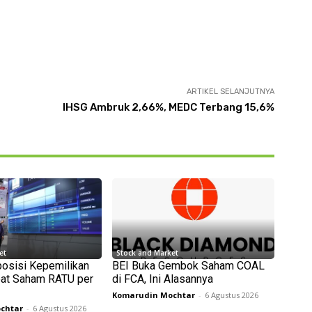
ARTIKEL SELANJUTNYA
IHSG Ambruk 2,66%, MEDC Terbang 15,6%
et
Stock and Market
osisi Kepemilikan
BEI Buka Gembok Saham COAL
oat Saham RATU per
di FCA, Ini Alasannya
Komarudin Mochtar
-
6 Agustus 2026
chtar
-
6 Agustus 2026