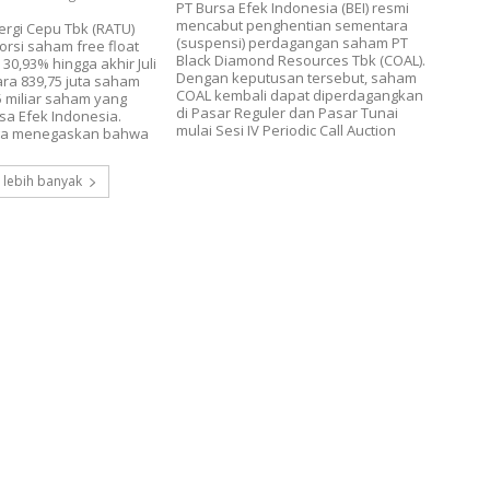
PT Bursa Efek Indonesia (BEI) resmi
mencabut penghentian sementara
ergi Cepu Tbk (RATU)
(suspensi) perdagangan saham PT
rsi saham free float
Black Diamond Resources Tbk (COAL).
30,93% hingga akhir Juli
Dengan keputusan tersebut, saham
ara 839,75 juta saham
COAL kembali dapat diperdagangkan
15 miliar saham yang
di Pasar Reguler dan Pasar Tunai
rsa Efek Indonesia.
mulai Sesi IV Periodic Call Auction
ga menegaskan bahwa
 lebih banyak