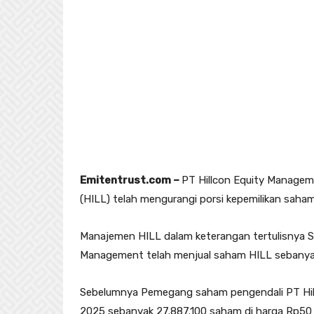
Emitentrust.com –
PT Hillcon Equity Managem
(HILL) telah mengurangi porsi kepemilikan saha
Manajemen HILL dalam keterangan tertulisnya S
Management telah menjual saham HILL sebanyak
Sebelumnya Pemegang saham pengendali PT Hillco
2025 sebanyak 27.887.100 saham di harga Rp50 p