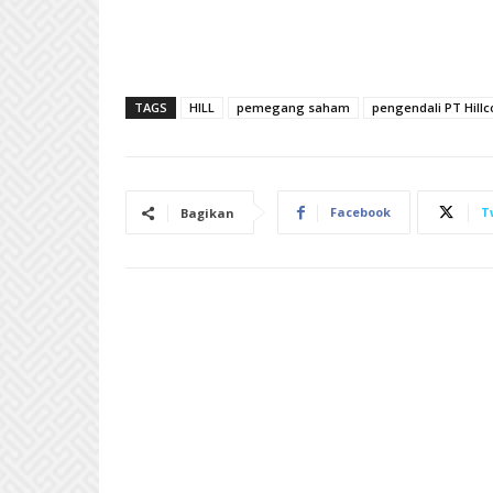
TAGS
HILL
pemegang saham
pengendali PT Hillc
Facebook
T
Bagikan