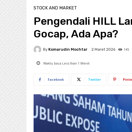
STOCK AND MARKET
Pengendali HILL L
Gocap, Ada Apa?
By
Komarudin Mochtar
145
2 Maret 2026
: Waktu baca
Less than 1
Menit
Facebook
Twitter
Pinte