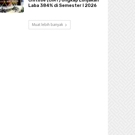
Chitose (CINT) Ungkap Lonjakan
Laba 384% di Semester I 2026
Muat lebih banyak