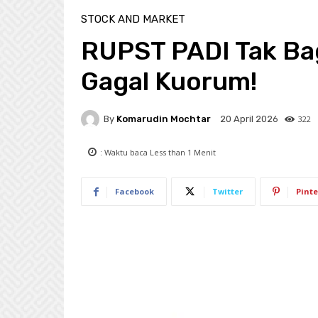
STOCK AND MARKET
RUPST PADI Tak Ba
Gagal Kuorum!
By
Komarudin Mochtar
322
20 April 2026
: Waktu baca
Less than 1
Menit
Facebook
Twitter
Pinte