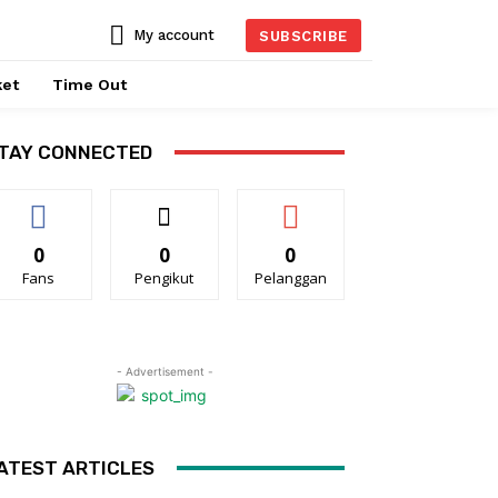
My account
SUBSCRIBE
ket
Time Out
TAY CONNECTED
0
0
0
Fans
Pengikut
Pelanggan
- Advertisement -
ATEST ARTICLES