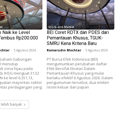
et
Stock and Market
p Naik ke Level
BEI Coret RDTX dan PDES dari
 Tembus Rp200.000
Pemantauan Khusus, TGUK-
SMRU Kena Kriteria Baru
chtar
-
5 Agustus 2026
Komarudin Mochtar
-
5 Agustus 2026
a Saham Gabungan
PT Bursa Efek Indonesia (BEI)
il menutup
mengumumkan perubahan daftar
i zona hijau pada
Efek Bersifat Ekuitas Dalam
6). IHSG menguat 31,52
Pemantauan Khusus yang mulai
% ke level 6.351,13,
berlaku efektif 6 Agustus 2026. Dalam
uatan mayoritas sektor
pengumuman tersebut, dua emiten
ivitas perdagangan yang
resmi keluar dari papan
 lebih banyak