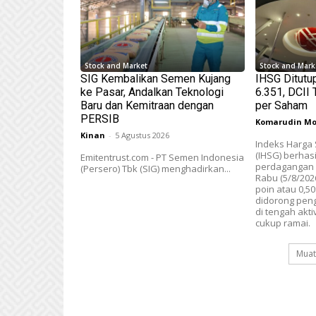
Stock and Market
Stock and Mark
SIG Kembalikan Semen Kujang
IHSG Ditutu
ke Pasar, Andalkan Teknologi
6.351, DCII
Baru dan Kemitraan dengan
per Saham
PERSIB
Komarudin Mo
Kinan
-
5 Agustus 2026
Indeks Harg
(IHSG) berhas
Emitentrust.com - PT Semen Indonesia
perdagangan d
(Persero) Tbk (SIG) menghadirkan...
Rabu (5/8/202
poin atau 0,50
didorong peng
di tengah akt
cukup ramai.
Muat