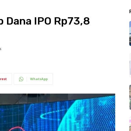
b Dana IPO Rp73,8
4
rest
WhatsApp