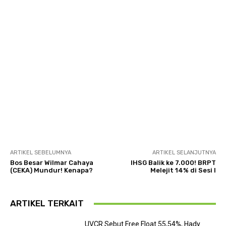
ARTIKEL SEBELUMNYA
ARTIKEL SELANJUTNYA
Bos Besar Wilmar Cahaya
IHSG Balik ke 7.000! BRPT
(CEKA) Mundur! Kenapa?
Melejit 14% di Sesi I
ARTIKEL TERKAIT
UVCR Sebut Free Float 55,54%, Hady