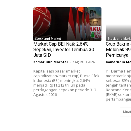
Stock and Market
Stock and Mark
Market Cap BEI Naik 2,64%
Grup Bakrie
Sepekan, Investor Tembus 30
Melonjak 89%
Juta SID
Pemicunya
Komarudin Mochtar
-
7 Agustus 2026
Komarudin Mo
Kapitalisasi pasar (market
PT Darma Hen
capitalization/market cap) Bursa Efek
mencatat lonj
Indonesia (BEI) meningkat 2,64%
sebesar 89% p
menjadi Rp11.212 triliun pada
tengah tanta
perdagangan sepekan periode 3–7
Rencana Kerj
Agustus 2026
(RKAB) sektor 
pertambangan
Muat