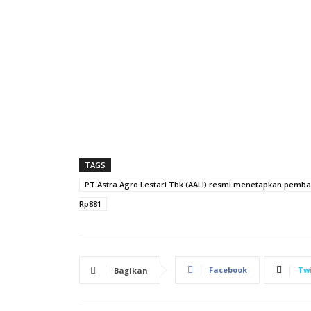
TAGS
PT Astra Agro Lestari Tbk (AALI) resmi menetapkan pembag
Rp881
Facebook
Twi
Bagikan