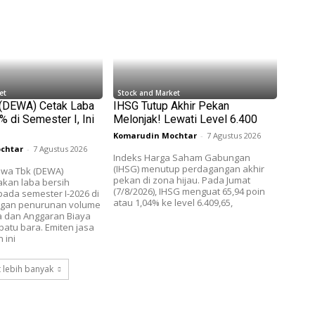
et
Stock and Market
 (DEWA) Cetak Laba
IHSG Tutup Akhir Pekan
 di Semester I, Ini
Melonjak! Lewati Level 6.400
Komarudin Mochtar
-
7 Agustus 2026
chtar
-
7 Agustus 2026
Indeks Harga Saham Gabungan
(IHSG) menutup perdagangan akhir
wa Tbk (DEWA)
pekan di zona hijau. Pada Jumat
akan laba bersih
(7/8/2026), IHSG menguat 65,94 poin
ada semester I-2026 di
atau 1,04% ke level 6.409,65,
ngan penurunan volume
a dan Anggaran Biaya
batu bara. Emiten jasa
 ini
 lebih banyak