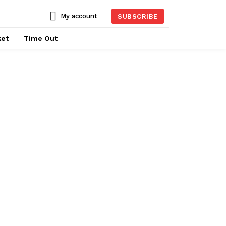
My account
SUBSCRIBE
ket
Time Out