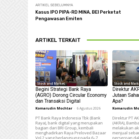
ARTIKEL SEBELUMNYA
Kasus IPO PIPA-RD MINA, BEI Perketat
Pengawasan Emiten
ARTIKEL TERKAIT
Stock and Market
Stock and Mark
Begini Strategi Bank Raya
Direktur AK
(AGRO) Dorong Circular Economy
Jutaan Saha
dan Transaksi Digital
Apa?
Komarudin Mochtar
-
6 Agustus 2026
Komarudin Mo
PT Bank Raya Indonesia Tbk (Bank
Direktur PT A
Raya), bank digital yang merupakan
(AKRA), Bamba
bagian dari BRI Group, kembali
melakukan aks
menghadirkan Raya Preloved Bazaar
menjual seba
Vol.2 yang berlangsung pada 6–7
perseroan da