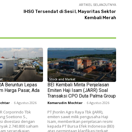
ARTIKEL SELANJUTNYA
IHSG Tersendat di Sesi I, Mayoritas Sektor
Kembali Merah
et
Stock and Market
RA Beruntun Lepas
BEI Kembali Minta Penjelasan
m Harga Pasar, Ada
Emiten Haji Isam (JARR) Soal
Transaksi CPO Duta Palma Group
chtar
-
6 Agustus 2026
Komarudin Mochtar
-
6 Agustus 2026
KR Corporindo Tbk
PT Jhonlin Agro Raya Tbk (JARR),
ng Soetiono S.,
emiten sawit milik pengusaha Haji
i divestasi dengan
Isam, memberikan penjelasan resmi
nyak 2.740.800 saham
kepada PT Bursa Efek Indonesia (BEI)
lam serangkaian
atas permintaan klarifikasi terkait