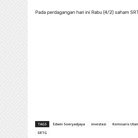
Pada perdagangan hari ini Rabu (4/2) saham SRTG
TAGS
Edwin Soeryadjaya
investasi
Komisaris Uta
SRTG