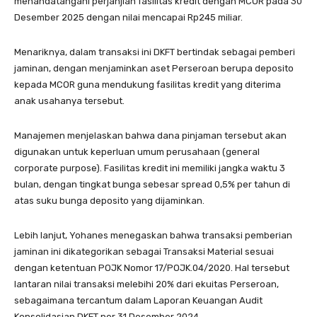
menandatangani perjanjian fasilitas kredit dengan MCOR pada 30
Desember 2025 dengan nilai mencapai Rp245 miliar.
Menariknya, dalam transaksi ini DKFT bertindak sebagai pemberi
jaminan, dengan menjaminkan aset Perseroan berupa deposito
kepada MCOR guna mendukung fasilitas kredit yang diterima
anak usahanya tersebut.
Manajemen menjelaskan bahwa dana pinjaman tersebut akan
digunakan untuk keperluan umum perusahaan (general
corporate purpose). Fasilitas kredit ini memiliki jangka waktu 3
bulan, dengan tingkat bunga sebesar spread 0,5% per tahun di
atas suku bunga deposito yang dijaminkan.
Lebih lanjut, Yohanes menegaskan bahwa transaksi pemberian
jaminan ini dikategorikan sebagai Transaksi Material sesuai
dengan ketentuan POJK Nomor 17/POJK.04/2020. Hal tersebut
lantaran nilai transaksi melebihi 20% dari ekuitas Perseroan,
sebagaimana tercantum dalam Laporan Keuangan Audit
Konsolidasian DKFT per 31 Desember 2024.