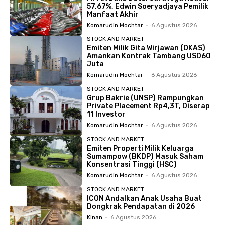
57,67%, Edwin Soeryadjaya Pemilik
Manfaat Akhir
Komarudin Mochtar
-
6 Agustus 2026
STOCK AND MARKET
Emiten Milik Gita Wirjawan (OKAS)
Amankan Kontrak Tambang USD60
Juta
Komarudin Mochtar
-
6 Agustus 2026
STOCK AND MARKET
Grup Bakrie (UNSP) Rampungkan
Private Placement Rp4,3T, Diserap
11 Investor
Komarudin Mochtar
-
6 Agustus 2026
STOCK AND MARKET
Emiten Properti Milik Keluarga
Sumampow (BKDP) Masuk Saham
Konsentrasi Tinggi (HSC)
Komarudin Mochtar
-
6 Agustus 2026
STOCK AND MARKET
ICON Andalkan Anak Usaha Buat
Dongkrak Pendapatan di 2026
Kinan
-
6 Agustus 2026