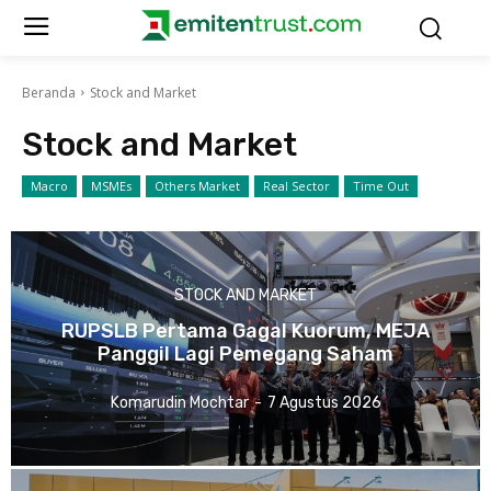
Beranda
Stock and Market
Stock and Market
Macro
MSMEs
Others Market
Real Sector
Time Out
STOCK AND MARKET
RUPSLB Pertama Gagal Kuorum, MEJA
Panggil Lagi Pemegang Saham
Komarudin Mochtar
-
7 Agustus 2026