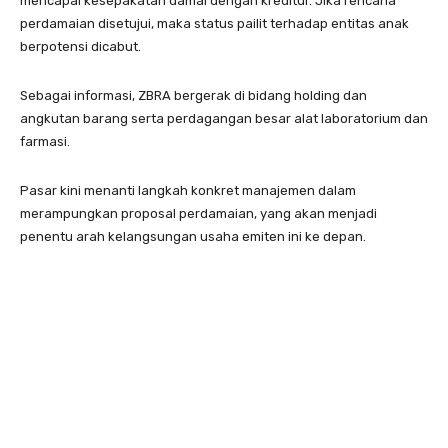
mencapai kesepakatan damai dengan kreditur. Jika rencana
perdamaian disetujui, maka status pailit terhadap entitas anak
berpotensi dicabut.
Sebagai informasi, ZBRA bergerak di bidang holding dan
angkutan barang serta perdagangan besar alat laboratorium dan
farmasi.
Pasar kini menanti langkah konkret manajemen dalam
merampungkan proposal perdamaian, yang akan menjadi
penentu arah kelangsungan usaha emiten ini ke depan.