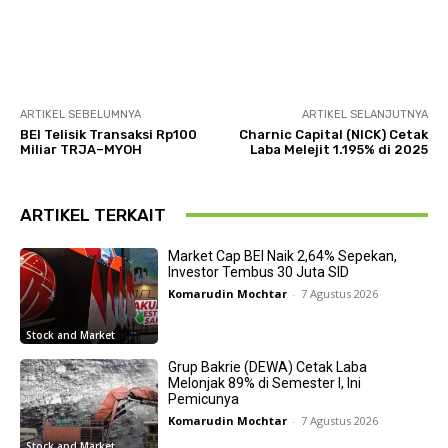
ARTIKEL SEBELUMNYA
ARTIKEL SELANJUTNYA
BEI Telisik Transaksi Rp100
Charnic Capital (NICK) Cetak
Miliar TRJA–MYOH
Laba Melejit 1.195% di 2025
ARTIKEL TERKAIT
Market Cap BEI Naik 2,64% Sepekan,
Investor Tembus 30 Juta SID
Komarudin Mochtar
-
7 Agustus 2026
Stock and Market
Grup Bakrie (DEWA) Cetak Laba
Melonjak 89% di Semester I, Ini
Pemicunya
Komarudin Mochtar
-
7 Agustus 2026
Stock and Market