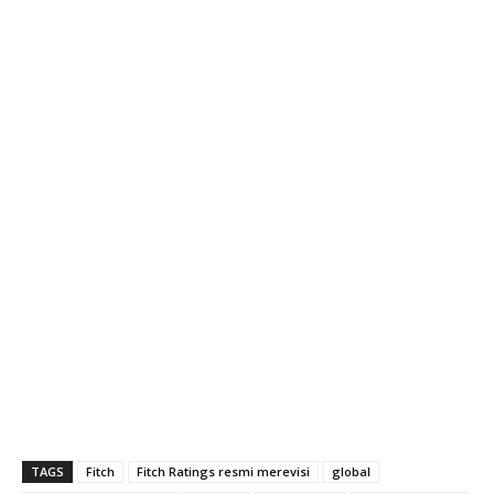
TAGS
Fitch
Fitch Ratings resmi merevisi
global