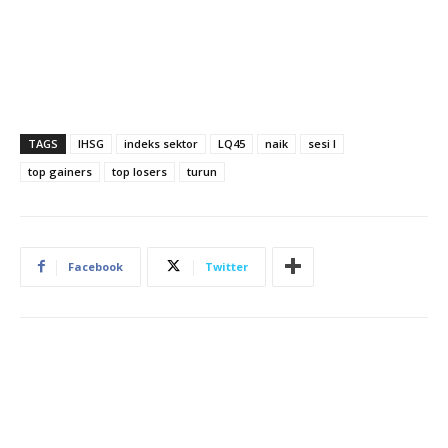
TAGS
IHSG
indeks sektor
LQ45
naik
sesi I
top gainers
top losers
turun
Facebook
Twitter