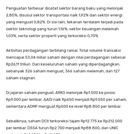
Penguatan terbesar dicatat sektor barang baku yang melonjak
2,85%, disusul sektor transportasi naik 1,92% dan sektor energi
yang menguat 0,82%. Di sisi lain, tekanan terdalam terjadi pada
sektor teknologi yang turun 1,16%, sektor keuangan melemah
1,03%, serta sektor properti yang terkoreksi 0,70%.
Aktivitas perdagangan terbilang ramai. Total volume transaksi
mencapai 53,04 miliar saham dengan nilai perdagangan sebesar
Rp26,11 triliun. Dari keseluruhan saham yang diperdagangkan,
sebanyak 326 saham menguat, 366 saham melemah, dan 127
saham stagnan.
Di jajaran saham penguat, ARKO melonjak Rp1.500 ke posisi
Rp9.000 per lembar. AADI naik Rp650 menjadi Rp9.550 per saham,
sementara ADMF menguat Rp500 ke level Rp8.850 per lembar.
Sebaliknya, saham DCII terkoreksi tajam Rp12.775 ke Rp212.000
per lembar. DSSA turun Rp2.700 menjadi Rp88.800, dan UNIC