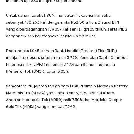
melemah Rp1.650 ke Rp11.650 per saham.
Untuk saham teraktif, BUMI mencatat frekuensi transaksi
sebanyak 178.253 kali dengan nilai Rp2,88 triliun. Disusul BIPI
yang diperdagangkan 159.057 kali senilai Rp1,05 triliun, serta INDS
dengan 119.735 kali transaksi senilai Rp718 miliar.
Pada indeks LQ45, saham Bank Mandiri (Persero) Tbk (BMRI)
menjadi top losers setelah turun 3,79%. Kemudian Japfa Comfeed
Indonesia Tbk (JPFA) melemah 3,12% dan Semen Indonesia
(Persero) Tbk (SMGR) turun 3,05%.
Sementara itu, jajaran top gainers LQ45 dipimpin Merdeka Battery
Materials Tbk (MBMA) yang melonjak 15,29%. Disusul Adaro
Andalan Indonesia Tbk (ADRO) naik 7,30% dan Merdeka Copper
Gold Tbk (MDKA) yang menguat 7,29%.