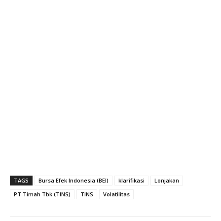
TAGS
Bursa Efek Indonesia (BEI)
klarifikasi
Lonjakan
PT Timah Tbk (TINS)
TINS
Volatilitas