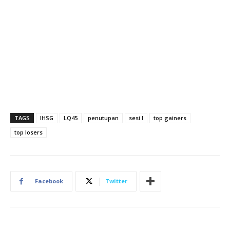
TAGS
IHSG
LQ45
penutupan
sesi I
top gainers
top losers
Facebook
Twitter