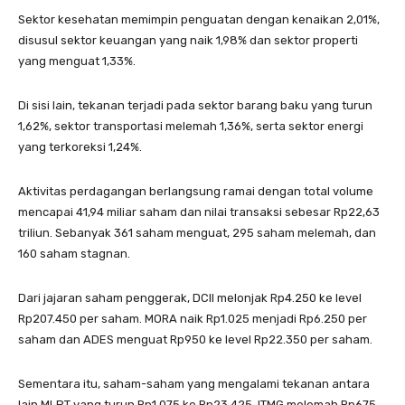
Sektor kesehatan memimpin penguatan dengan kenaikan 2,01%,
disusul sektor keuangan yang naik 1,98% dan sektor properti
yang menguat 1,33%.
Di sisi lain, tekanan terjadi pada sektor barang baku yang turun
1,62%, sektor transportasi melemah 1,36%, serta sektor energi
yang terkoreksi 1,24%.
Aktivitas perdagangan berlangsung ramai dengan total volume
mencapai 41,94 miliar saham dan nilai transaksi sebesar Rp22,63
triliun. Sebanyak 361 saham menguat, 295 saham melemah, dan
160 saham stagnan.
Dari jajaran saham penggerak, DCII melonjak Rp4.250 ke level
Rp207.450 per saham. MORA naik Rp1.025 menjadi Rp6.250 per
saham dan ADES menguat Rp950 ke level Rp22.350 per saham.
Sementara itu, saham-saham yang mengalami tekanan antara
lain MLPT yang turun Rp1.075 ke Rp23.425, ITMG melemah Rp675