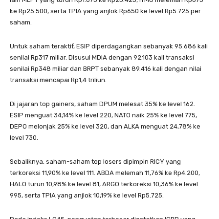
ke Rp25.500, serta TPIA yang anjlok Rp650 ke level Rp5.725 per
saham.
Untuk saham teraktif, ESIP diperdagangkan sebanyak 95.686 kali
senilai Rp317 miliar. Disusul MDIA dengan 92.103 kali transaksi
senilai Rp348 miliar dan BRPT sebanyak 89.416 kali dengan nilai
transaksi mencapai Rp1,4 triliun.
Di jajaran top gainers, saham DPUM melesat 35% ke level 162.
ESIP menguat 34,14% ke level 220, NATO naik 25% ke level 775,
DEPO melonjak 25% ke level 320, dan ALKA menguat 24,78% ke
level 730.
Sebaliknya, saham-saham top losers dipimpin RICY yang
terkoreksi 11,90% ke level 111. ABDA melemah 11,76% ke Rp4.200,
HALO turun 10,98% ke level 81, ARGO terkoreksi 10,36% ke level
995, serta TPIA yang anjlok 10,19% ke level Rp5.725.