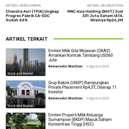
ARTIKEL SEBELUMNYA
ARTIKEL SELANJUTNYA
Chandra Asri (TPIA) Ungkap
MNC Asia Holding (BHIT) Jual
Progres Pabrik CA-EDC
331 Juta Saham IATA,
Sudah 66%
Nilainya Rp26,2M
ARTIKEL TERKAIT
Emiten Milik Gita Wirjawan (OKAS)
Amankan Kontrak Tambang USD60
Juta
Komarudin Mochtar
-
6 Agustus 2026
Stock and Market
Grup Bakrie (UNSP) Rampungkan
Private Placement Rp4,3T, Diserap 11
Investor
Komarudin Mochtar
-
6 Agustus 2026
Stock and Market
Emiten Properti Milik Keluarga
Sumampow (BKDP) Masuk Saham
Konsentrasi Tinggi (HSC)