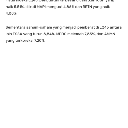
Pada indeks LQ45, penguatan terbesar dicatatkan ICBP yang
naik 5,51%, diikuti MAPI menguat 4,86% dan BBTN yang naik
4,80%.
Sementara saham-saham yang menjadi pemberat di LQ45 antara
lain ESSA yang turun 8,84%, MEDC melemah 7,85%, dan AMMN
yang terkoreksi 7,20%.