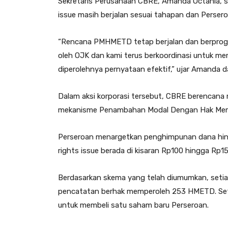
Sekretaris Perusahaan CBRE, Amanda Octania, 
issue masih berjalan sesuai tahapan dan Perser
“Rencana PMHMETD tetap berjalan dan berprogr
oleh OJK dan kami terus berkoordinasi untuk me
diperolehnya pernyataan efektif,” ujar Amanda 
Dalam aksi korporasi tersebut, CBRE berencana 
mekanisme Penambahan Modal Dengan Hak Meme
Perseroan menargetkan penghimpunan dana hingg
rights issue berada di kisaran Rp100 hingga Rp1
Berdasarkan skema yang telah diumumkan, seti
pencatatan berhak memperoleh 253 HMETD. Se
untuk membeli satu saham baru Perseroan.