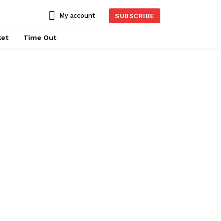
My account
SUBSCRIBE
ket
Time Out