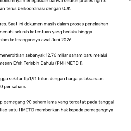
sebelumnya menegaskan bahwa seluruh proses rights
oan terus berkoordinasi dengan OJK.
es. Saat ini dokumen masih dalam proses penelaahan
menuhi seluruh ketentuan yang berlaku hingga
dalam keterangannya awal Juni 2026.
menerbitkan sebanyak 12,76 miliar saham baru melalui
san Efek Terlebih Dahulu (PMHMETD I).
a sekitar Rp1,91 triliun dengan harga pelaksanaan
50 per saham.
ap pemegang 90 saham lama yang tercatat pada tanggal
tiap satu HMETD memberikan hak kepada pemegangnya