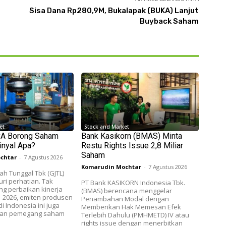
Sisa Dana Rp280,9M, Bukalapak (BUKA) Lanjut
Buyback Saham
et
Stock and Market
CA Borong Saham
Bank Kasikorn (BMAS) Minta
inyal Apa?
Restu Rights Issue 2,8 Miliar
Saham
chtar
-
7 Agustus 2026
Komarudin Mochtar
-
7 Agustus 2026
h Tunggal Tbk (GJTL)
ri perhatian. Tak
PT Bank KASIKORN Indonesia Tbk.
g perbaikan kinerja
(BMAS) berencana menggelar
II-2026, emiten produsen
Penambahan Modal dengan
i Indonesia ini juga
Memberikan Hak Memesan Efek
etan pemegang saham
Terlebih Dahulu (PMHMETD) IV atau
rights issue dengan menerbitkan