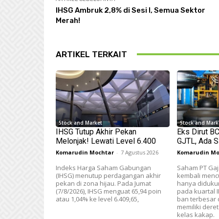
IHSG Ambruk 2,8% di Sesi I, Semua Sektor
Merah!
ARTIKEL TERKAIT
Stock and Market
Stock and Mark
IHSG Tutup Akhir Pekan
Eks Dirut B
Melonjak! Lewati Level 6.400
GJTL, Ada S
Komarudin Mochtar
-
7 Agustus 2026
Komarudin Mo
Indeks Harga Saham Gabungan
Saham PT Gaja
(IHSG) menutup perdagangan akhir
kembali mencu
pekan di zona hijau. Pada Jumat
hanya didukun
(7/8/2026), IHSG menguat 65,94 poin
pada kuartal 
atau 1,04% ke level 6.409,65,
ban terbesar d
memiliki der
kelas kakap.