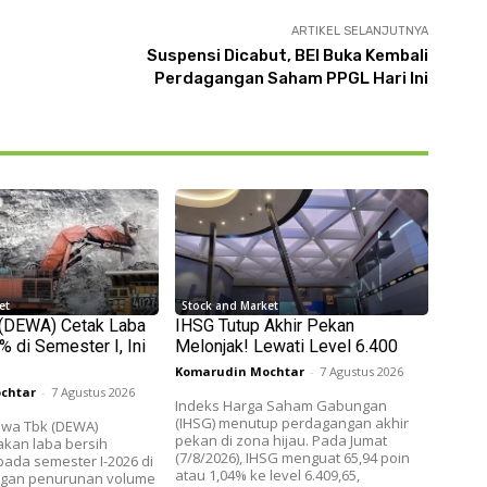
ARTIKEL SELANJUTNYA
Suspensi Dicabut, BEI Buka Kembali
Perdagangan Saham PPGL Hari Ini
et
Stock and Market
 (DEWA) Cetak Laba
IHSG Tutup Akhir Pekan
 di Semester I, Ini
Melonjak! Lewati Level 6.400
Komarudin Mochtar
-
7 Agustus 2026
chtar
-
7 Agustus 2026
Indeks Harga Saham Gabungan
(IHSG) menutup perdagangan akhir
wa Tbk (DEWA)
pekan di zona hijau. Pada Jumat
akan laba bersih
(7/8/2026), IHSG menguat 65,94 poin
ada semester I-2026 di
atau 1,04% ke level 6.409,65,
ngan penurunan volume