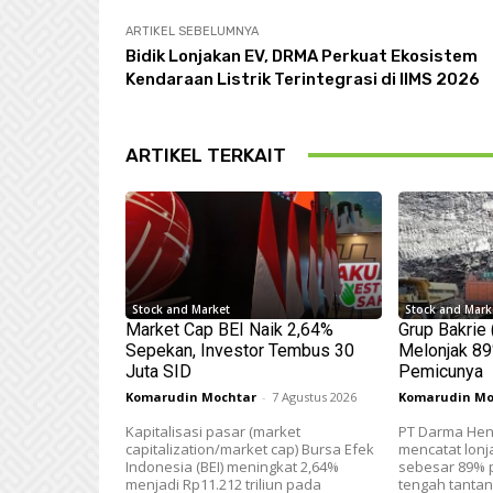
ARTIKEL SEBELUMNYA
Bidik Lonjakan EV, DRMA Perkuat Ekosistem
Kendaraan Listrik Terintegrasi di IIMS 2026
ARTIKEL TERKAIT
Stock and Market
Stock and Mark
Market Cap BEI Naik 2,64%
Grup Bakrie
Sepekan, Investor Tembus 30
Melonjak 89%
Juta SID
Pemicunya
Komarudin Mochtar
-
7 Agustus 2026
Komarudin Mo
Kapitalisasi pasar (market
PT Darma Hen
capitalization/market cap) Bursa Efek
mencatat lonj
Indonesia (BEI) meningkat 2,64%
sebesar 89% p
menjadi Rp11.212 triliun pada
tengah tanta