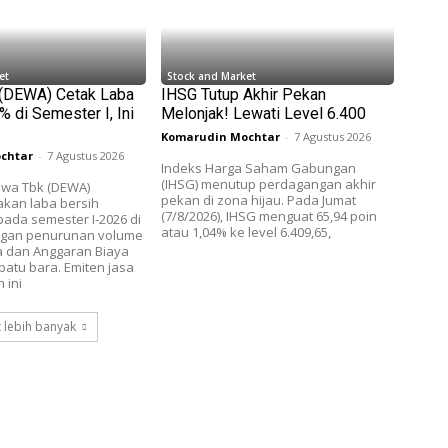
et
Stock and Market
 (DEWA) Cetak Laba
IHSG Tutup Akhir Pekan
 di Semester I, Ini
Melonjak! Lewati Level 6.400
Komarudin Mochtar
-
7 Agustus 2026
chtar
-
7 Agustus 2026
Indeks Harga Saham Gabungan
(IHSG) menutup perdagangan akhir
wa Tbk (DEWA)
pekan di zona hijau. Pada Jumat
akan laba bersih
(7/8/2026), IHSG menguat 65,94 poin
ada semester I-2026 di
atau 1,04% ke level 6.409,65,
ngan penurunan volume
a dan Anggaran Biaya
batu bara. Emiten jasa
 ini
 lebih banyak