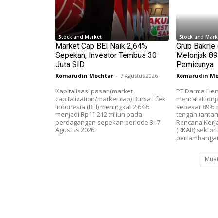
Stock and Market
Stock and Mark
Market Cap BEI Naik 2,64%
Grup Bakrie
Sepekan, Investor Tembus 30
Melonjak 89%
Juta SID
Pemicunya
Komarudin Mochtar
-
7 Agustus 2026
Komarudin Mo
Kapitalisasi pasar (market
PT Darma Hen
capitalization/market cap) Bursa Efek
mencatat lonj
Indonesia (BEI) meningkat 2,64%
sebesar 89% p
menjadi Rp11.212 triliun pada
tengah tanta
perdagangan sepekan periode 3–7
Rencana Kerj
Agustus 2026
(RKAB) sektor 
pertambangan
Muat