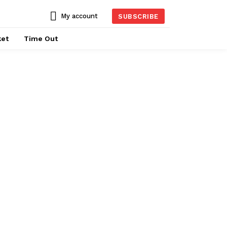
My account
SUBSCRIBE
ket
Time Out