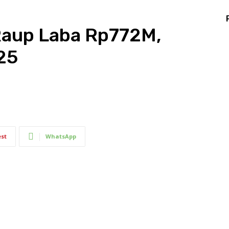
 Raup Laba Rp772M,
25
est
WhatsApp