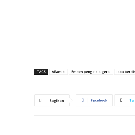
TAGS
Alfamidi
Emiten pengelola gerai
laba bersi
Facebook
Twi
Bagikan