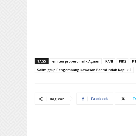
TAGS
emiten properti milik Aguan
PANI
PIK2
PT
Salim grup Pengembang kawasan Pantai Indah Kapuk 2
Facebook
T
Bagikan