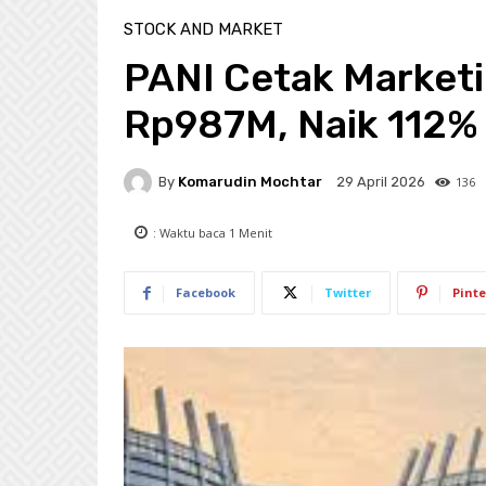
STOCK AND MARKET
PANI Cetak Market
Rp987M, Naik 112% d
By
Komarudin Mochtar
136
29 April 2026
: Waktu baca
1
Menit
Facebook
Twitter
Pinte