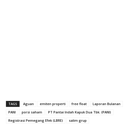
TAGS
Aguan
emiten properti
free float
Laporan Bulanan
PANI
porsi saham
PT Pantai Indah Kapuk Dua Tbk. (PANI)
Registrasi Pemegang Efek (LBRE)
salim grup