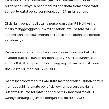
PANI kini tercatat sebanyak 1,44 miliar saham, turun dibanding
bulan sebelumnya sebesar 1,99 miliar saham. Sementara total
saham tercatat perseroan mencapai 18,11 miliar saham.
Di sisi lain, pengendali utama perseroan yakni PT Multi Artha
masih menggenggam 15,23 miliar saham atau setara 84,09%
kepemilikan dan tidak mengalami perubahan dibanding periode
sebelumnya.
Perseroan juga mengungkap jumlah saham non-warkat milik
investor publik di bawah 5% mencapai 2,88 miliar saham atau
setara 15,91%. Adapun jumlah pemegang saham tercatat turun
dari 53.811 SID menjadi 52.316 SID.
Dalam laporan tersebut, PANI turut memaparkan susunan pemilik
manfaat akhir (ultimate beneficial owner) perseroan. Nama
Susanto Kusumo tercatat sebagai pemilik manfaat melalui PT
Cahaya Bintang Sejahtera dengan kepemilikan 99,6%.