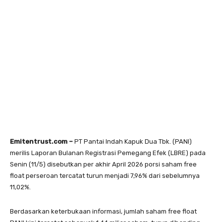
Emitentrust.com –
PT Pantai Indah Kapuk Dua Tbk. (PANI)
merilis Laporan Bulanan Registrasi Pemegang Efek (LBRE) pada
Senin (11/5) disebutkan per akhir April 2026 porsi saham free
float perseroan tercatat turun menjadi 7,96% dari sebelumnya
11,02%.
Berdasarkan keterbukaan informasi, jumlah saham free float