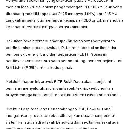
Penyerahan dokumen yang dilakukan pada 6 Maret 2026 ini
menjadi fase krusial dalam pengembangan PLTP Bukit Daun yang
dirancang memiliki kapasitas 2×25 megawatt (MW) dan 2×5 MW.
Langkah ini sekaligus menandai kesiapan PGEO untuk melangkah
ke tahap konstruksi hingga operasi komersial.
Dokumen teknis tersebut merupakan salah satu persyaratan
penting dalam proses evaluasi PLN untuk pembelian listrik dari
pembangkit energi baru dan terbarukan (EBT). Proses ini
nantinya akan bermuara pada penandatanganan Perjanjian Jual
Beli Listrik (PJBL) antara kedua pihak.
Melalui tahapan ini, proyek PLTP Bukit Daun akan menjalani
penilaian menyeluruh, mulai dari aspek teknis, keekonomian
proyek, hingga kesiapan integrasi ke sistem kelistrikan nasional.
Direktur Eksplorasi dan Pengembangan PGE, Edwil Suzandi
mengatakan, proyek tersebut diharapkan dapat memperkuat
sistem kelistrikan di wilayah Bengkulu dan sekitarnya sekaligus
meningkatkan kontribusi energi bersih di Indonesia.