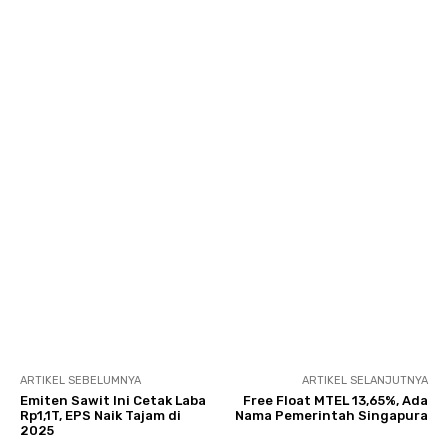
ARTIKEL SEBELUMNYA
ARTIKEL SELANJUTNYA
Emiten Sawit Ini Cetak Laba
Free Float MTEL 13,65%, Ada
Rp1,1T, EPS Naik Tajam di
Nama Pemerintah Singapura
2025