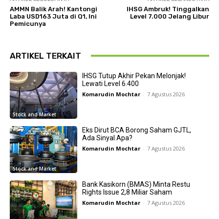
AMMN Balik Arah! Kantongi
IHSG Ambruk! Tinggalkan
Laba USD163 Juta di Q1, Ini
Level 7.000 Jelang Libur
Pemicunya
ARTIKEL TERKAIT
IHSG Tutup Akhir Pekan Melonjak!
Lewati Level 6.400
Komarudin Mochtar
-
7 Agustus 2026
Stock and Market
Eks Dirut BCA Borong Saham GJTL,
Ada Sinyal Apa?
Komarudin Mochtar
-
7 Agustus 2026
Stock and Market
Bank Kasikorn (BMAS) Minta Restu
Rights Issue 2,8 Miliar Saham
Komarudin Mochtar
-
7 Agustus 2026