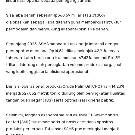
imbal hasil optimal kepada pemegang saham.
Sisa laba bersih sebesar Rp360,69 miliar atau 31,08%
dialokasikan sebagai laba ditahan guna memperkuat struktur
permodalan dan mendukung ekspansi bisnis ke depan.
Sepanjang 2025, SSMS mencatatkan kinerja impresif dengan
pendapatan mencapai Rp14,81 triliun, melonjak 42,91% secara
tahunan. Laba bersih pun ikut melesat 67,43% menjadi Rp1,39
triliun, didorong oleh peningkatan volume produksi, harga jual
yang lebih tinggi, serta efisiensi operasional.
Dari sisi operasional, produksi Crude Palm Oil (CPO) naik 14,23%
menjadi 527.052 metrik ton, didukung oleh peningkatan kualitas
tandan buah segar (TBS) serta optimalisasi kinerja pabrik.
Selain itu, langkah ekspansi melalui akuisisi PT Sawit Mandiri
Lestari (SML) turut memperkuat basis aset dan kapasitas
produksi perseroan. Total aset SSMS pun meningkat menjadi