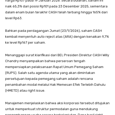
harga Rp107 pada 19 Januari 2026. Secara bulanan, saham ini
naik 65,3% dari posisi Rp101 pada 23 Desember 2025, sementara
dalam enam bulan terakhir CASH telah terbang hingga 165% dari
level Rp63.
Bahkan pada perdagangan Jumat (23/1/2026), saham CASH
kembali menyentuh auto reject atas (ARA) dengan kenaikan 9,7%
ke level Rp167 per saham.
Menanggapi surat klarifikasi dari BEI, Presiden Direktur CASH Willy
Chandry menyampaikan bahwa perseroan tengah
mempersiapkan pelaksanaan Rapat Umum Pemegang Saham
(RUPS). Salah satu agenda utama yang akan dimintakan
persetujuan kepada pemegang saham adalah rencana
penambahan modal melalui Hak Memesan Efek Terlebih Dahulu
(HMETD) atau right issue.
Manajemen menjelaskan bahwa aksi korporasi tersebut ditujukan
untuk memperkuat struktur permodalan guna mendukung
pengembangan usaha secara berkelanjutan. Dana hasil right