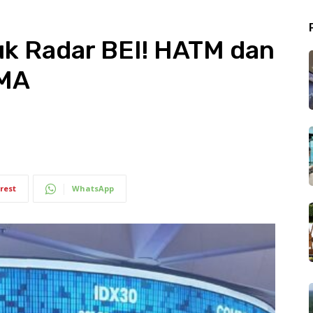
uk Radar BEI! HATM dan
UMA
rest
WhatsApp