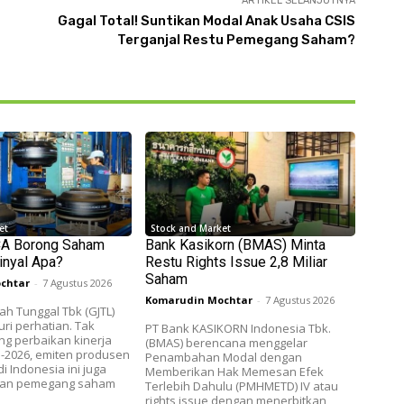
ARTIKEL SELANJUTNYA
Gagal Total! Suntikan Modal Anak Usaha CSIS
Terganjal Restu Pemegang Saham?
et
Stock and Market
CA Borong Saham
Bank Kasikorn (BMAS) Minta
inyal Apa?
Restu Rights Issue 2,8 Miliar
Saham
chtar
-
7 Agustus 2026
Komarudin Mochtar
-
7 Agustus 2026
h Tunggal Tbk (GJTL)
ri perhatian. Tak
PT Bank KASIKORN Indonesia Tbk.
g perbaikan kinerja
(BMAS) berencana menggelar
II-2026, emiten produsen
Penambahan Modal dengan
i Indonesia ini juga
Memberikan Hak Memesan Efek
etan pemegang saham
Terlebih Dahulu (PMHMETD) IV atau
rights issue dengan menerbitkan