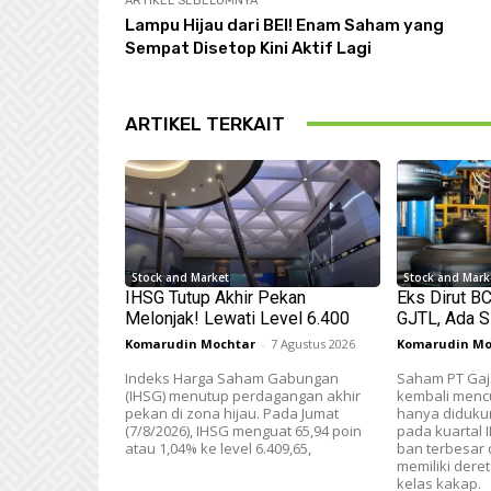
ARTIKEL SEBELUMNYA
Lampu Hijau dari BEI! Enam Saham yang
Sempat Disetop Kini Aktif Lagi
ARTIKEL TERKAIT
Stock and Market
Stock and Mark
IHSG Tutup Akhir Pekan
Eks Dirut B
Melonjak! Lewati Level 6.400
GJTL, Ada S
Komarudin Mochtar
-
7 Agustus 2026
Komarudin Mo
Indeks Harga Saham Gabungan
Saham PT Gaja
(IHSG) menutup perdagangan akhir
kembali mencu
pekan di zona hijau. Pada Jumat
hanya didukun
(7/8/2026), IHSG menguat 65,94 poin
pada kuartal 
atau 1,04% ke level 6.409,65,
ban terbesar d
memiliki der
kelas kakap.