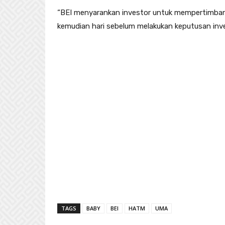
“BEI menyarankan investor untuk mempertimban
kemudian hari sebelum melakukan keputusan inves
TAGS
BABY
BEI
HATM
UMA