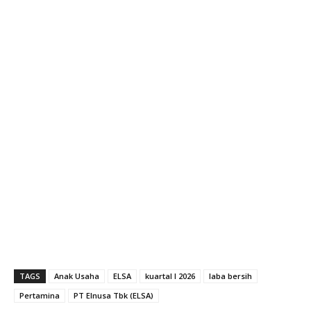
TAGS
Anak Usaha
ELSA
kuartal I 2026
laba bersih
Pertamina
PT Elnusa Tbk (ELSA)