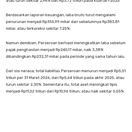
atau turun sekitar 2,96% dari Rp3,72 triliun pada kuartal I-2025.
Berdasarkan laporan keuangan, laba bruto turut mengalami
penurunan menjadi Rp355,99 miliar dari sebelumnya Rp383,81
miliar, atau terkoreksi sekitar 7,25%.
Namun demikian, Perseroan berhasil meningkatkan laba sebelum
pajak penghasilan menjadi Rp240,17 miliar, naik 3,38%
dibandingkan Rp232,31 miliar pada periode yang sama tahun lalu.
Dari sisi neraca, total liabilitas Perseroan menurun menjadi Rp5,51
triliun per 31 Maret 2026, dari Rp5,64 triliun pada akhir 2025, atau
turun sekitar 2,30%. Sementara itu, total aset meningkat tipis
menjadi Rp11,02 triliun dari Rp10,96 triliun, atau naik sekitar 0,55%.