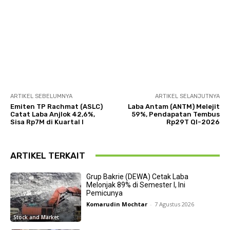
ARTIKEL SEBELUMNYA
ARTIKEL SELANJUTNYA
Emiten TP Rachmat (ASLC)
Laba Antam (ANTM) Melejit
Catat Laba Anjlok 42,6%,
59%, Pendapatan Tembus
Sisa Rp7M di Kuartal I
Rp29T QI-2026
ARTIKEL TERKAIT
Grup Bakrie (DEWA) Cetak Laba
Melonjak 89% di Semester I, Ini
Pemicunya
Komarudin Mochtar
-
7 Agustus 2026
Stock and Market