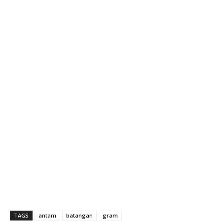
TAGS
antam
batangan
gram