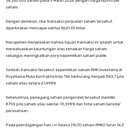
36.250.000 saham pada 9 Maret 2026 dengan harga Rp590 per
saham.
Dengan demikian, nilai transaksi penjualan saham tersebut
diperkirakan mencapai sekitar Rp21,39 miliar.
Manajemen menjelaskan bahwa tujuan transaksi ini adalah untuk
merealisasikan keuntungan atas kenaikan harga saham
sekaligus meningkatkan porsi kepemilikan saham publik.
Setelah transaksi tersebut, kepemilikan saham RMK Investama di
Royaltama Mulia Kontraktorindo Tbk berkurang menjadi 843,7 juta
saham atau setara 67,498%.
Sebelumnya, pemegang saham pengendali tersebut memiliki
879,9 juta saham atau sekitar 70,398% dari total saham beredar
perusahaan.
Pada peerdagangan hari i ni Selasa (10/3) saham RMKO turun 14,3