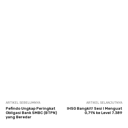
ARTIKEL SEBELUMNYA
ARTIKEL SELANJUTNYA
Pefindo Ungkap Peringkat
IHSG Bangkit! Sesi I Menguat
Obligasi Bank SMBC (BTPN)
0,71% ke Level 7.389
yang Beredar