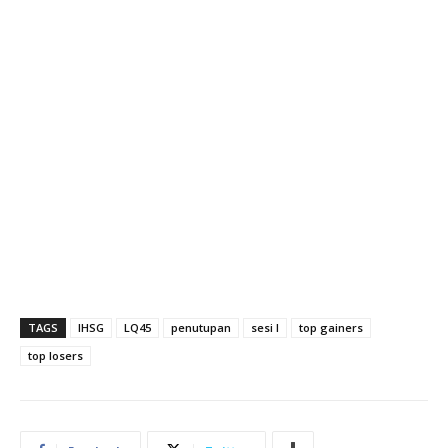
TAGS
IHSG
LQ45
penutupan
sesi I
top gainers
top losers