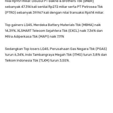
nilai Rp951 miliar. Disusul PT Bakrie & Brothers Tbk (BNBR)
sebanyak 47.314 kali senilai Rp272 miliar serta PT Petrosea Tbk
(PTRO) sebanyak 39.967 kali dengan nilai transaksi Rp614 miliar.
Top gainers LQ45, Merdeka Battery Materials Tbk (MBMA) naik
14,39%, XLSMART Telecom Sejahtera Tbk (EXCL) naik 7,36% dan
Mitra Adiperkasa Tbk (MAPI) naik 7,11%
Sedangkan Top losers LQ45, Perusahaan Gas Negara Tbk (PGAS)
turun 6,34%, Indo Tambangraya Megah Tbk (ITMG) turun 3,8% dan
Telkom Indonesia Tbk (TLKM) turun 3,55%.