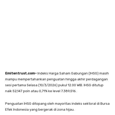
Emitentrust.com-
Indeks Harga Saham Gabungan (IHSG) masih
mampu mempertahankan penguatan hingga akhir perdagangan
sesi pertama Selasa (10/3/2026) pukul 12.00 WIB. IHSG ditutup
naik 52,147 poin atau 0,71% ke level 7.389,516.
Penguatan IHSG ditopang oleh mayoritas indeks sektoral di Bursa
Efek Indonesia yang bergerak di zona hijau.