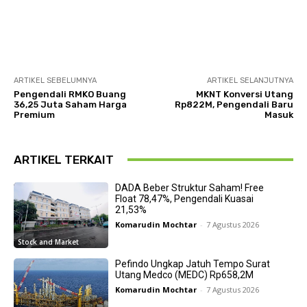
ARTIKEL SEBELUMNYA
ARTIKEL SELANJUTNYA
Pengendali RMKO Buang
MKNT Konversi Utang
36,25 Juta Saham Harga
Rp822M, Pengendali Baru
Premium
Masuk
ARTIKEL TERKAIT
DADA Beber Struktur Saham! Free
Float 78,47%, Pengendali Kuasai
21,53%
Komarudin Mochtar
-
7 Agustus 2026
Stock and Market
Pefindo Ungkap Jatuh Tempo Surat
Utang Medco (MEDC) Rp658,2M
Komarudin Mochtar
-
7 Agustus 2026