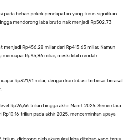
nsi pada beban pokok pendapatan yang turun signifikan
sehingga mendorong laba bruto naik menjadi Rp502,73
at menjadi Rp456,28 miliar dari Rp415,65 miliar. Namun
mencapai Rp95,86 miliar, meski lebih rendah
ncapai Rp321,91 miliar, dengan kontribusi terbesar berasal
.
i level Rp26,66 triliun hingga akhir Maret 2026. Sementara
 dari Rp10,16 triliun pada akhir 2025, mencerminkan upaya
triliun, didorong oleh akumulasi laba ditahan yang terus