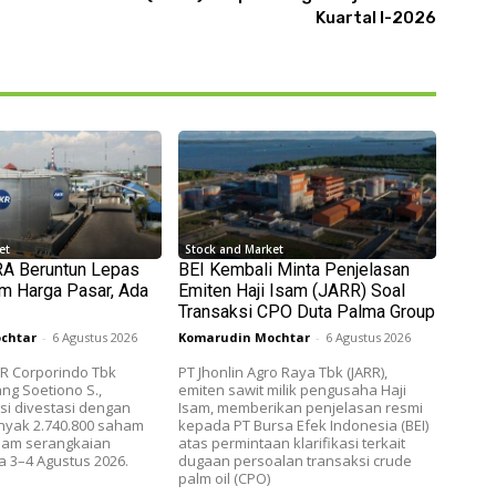
Kuartal I-2026
et
Stock and Market
RA Beruntun Lepas
BEI Kembali Minta Penjelasan
m Harga Pasar, Ada
Emiten Haji Isam (JARR) Soal
Transaksi CPO Duta Palma Group
chtar
-
6 Agustus 2026
Komarudin Mochtar
-
6 Agustus 2026
KR Corporindo Tbk
PT Jhonlin Agro Raya Tbk (JARR),
ng Soetiono S.,
emiten sawit milik pengusaha Haji
i divestasi dengan
Isam, memberikan penjelasan resmi
nyak 2.740.800 saham
kepada PT Bursa Efek Indonesia (BEI)
lam serangkaian
atas permintaan klarifikasi terkait
a 3–4 Agustus 2026.
dugaan persoalan transaksi crude
palm oil (CPO)