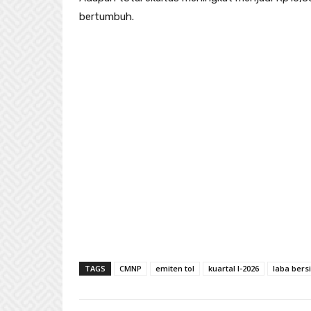
bertumbuh.
TAGS
CMNP
emiten tol
kuartal I-2026
laba bers