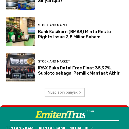
Sinyal Apa?
STOCK AND MARKET
Bank Kasikorn (BMAS) Minta Restu
Rights Issue 2,8 Miliar Saham
STOCK AND MARKET
IRSX Buka Data! Free Float 35,97%,
Subioto sebagai Pemilik Manfaat Akhir
Muat lebih banyak
EmitenTrus
.com
TENTANG KAMI
KONTAK KAMI
MEDIA SIBER