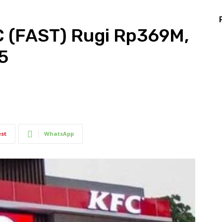
C (FAST) Rugi Rp369M,
5
est
WhatsApp