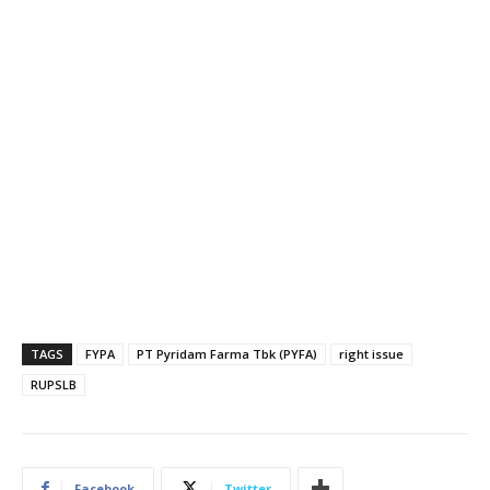
TAGS
FYPA
PT Pyridam Farma Tbk (PYFA)
right issue
RUPSLB
Facebook
Twitter